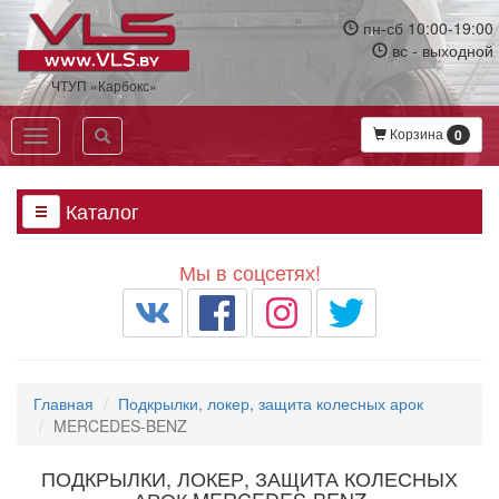
Перейти
пн-сб 10:00-19:00
к
вс - выходной
основному
содержанию
ЧТУП «Карбокс»
Корзина
0
Toggle
navigation
Каталог
Мы в соцсетях!
Главная
Подкрылки, локер, защита колесных арок
MERCEDES-BENZ
ПОДКРЫЛКИ, ЛОКЕР, ЗАЩИТА КОЛЕСНЫХ