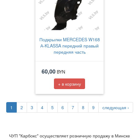
Подкрылки MERCEDES W168
А-KLASSA передний правый
передняя часть
60,00
BYN
+ в корзину
1
2
3
4
5
6
7
8
9
следующая ›
ЧУП "Карбокс" осуществляет розничную продажу в Минске