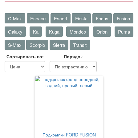
C-Max
Escape
Escort
Fiesta
Focus
Fusion
Galaxy
Ka
Kuga
Mondeo
Orion
Puma
S-Max
Scorpio
Sierra
Transit
Сортировать по:
Порядок
Подкрылки FORD FUSION