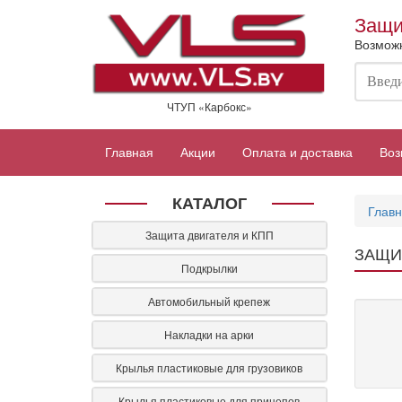
Перейти
Защи
к
Возможн
основному
содержанию
ЧТУП «Карбокс»
Главная
Акции
Оплата и доставка
Воз
КАТАЛОГ
Глав
Защита двигателя и КПП
ЗАЩИТ
Подкрылки
Автомобильный крепеж
Накладки на арки
Крылья пластиковые для грузовиков
Крылья пластиковые для прицепов