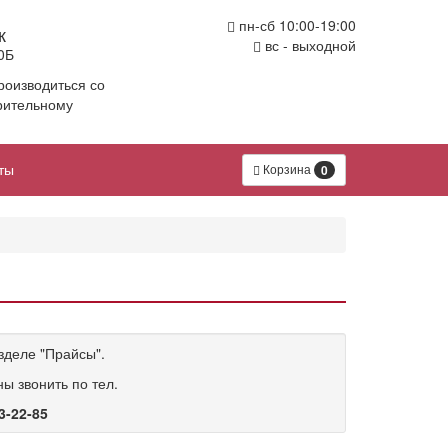
пн-сб 10:00-19:00
к
вс - выходной
0Б
роизводиться со
рительному
ты
Корзина
0
зделе "Прайсы".
ы звонить по тел.
3-22-85