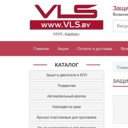
Перейти
Защи
к
Возможн
основному
содержанию
ЧТУП «Карбокс»
Главная
Акции
Оплата и доставка
Воз
КАТАЛОГ
Глав
Защита двигателя и КПП
ЗАЩИТ
Подкрылки
Автомобильный крепеж
Накладки на арки
Крылья пластиковые для грузовиков
Крылья пластиковые для прицепов