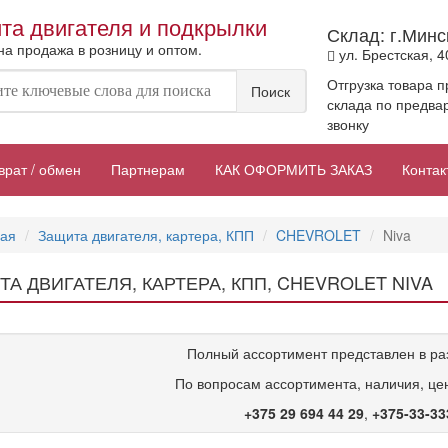
та двигателя и подкрылки
Склад: г.Минс
а продажа в розницу и оптом.
ул. Брестская, 4
Отгрузка товара п
Поиск
склада по предва
звонку
врат / обмен
Партнерам
КАК ОФОРМИТЬ ЗАКАЗ
Контак
ная
Защита двигателя, картера, КПП
CHEVROLET
Niva
А ДВИГАТЕЛЯ, КАРТЕРА, КПП, CHEVROLET NIVA
Полный ассортимент представлен в ра
По вопросам ассортимента, наличия, цен
+375 29 694 44 29
,
+375-33-33