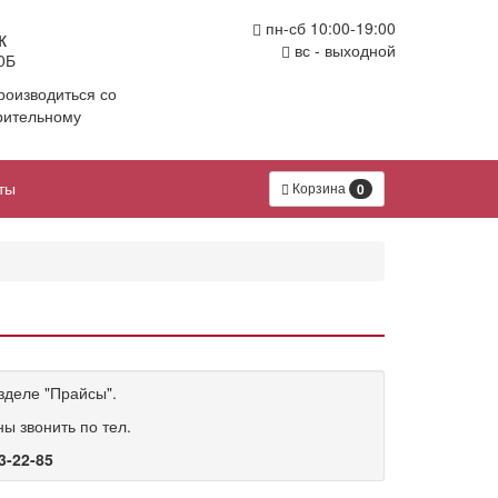
пн-сб 10:00-19:00
к
вс - выходной
0Б
роизводиться со
рительному
ты
Корзина
0
зделе "Прайсы".
ы звонить по тел.
3-22-85